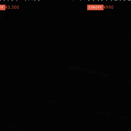
¥3,300
¥990
FF
50%OFF