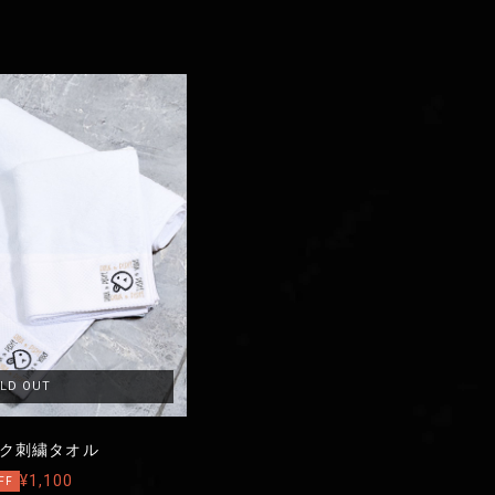
LD OUT
ク刺繍タオル
¥1,100
FF