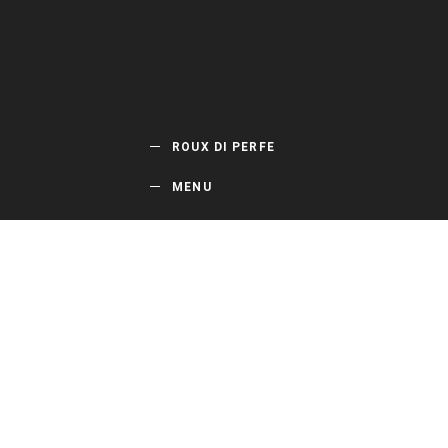
ROUX DI PERFE
MENU
HOME
ABOUT
NEWS
COMMUNITY
MEMBERSHIP
MYPAGE
CONTACT
MAIL
MAGAZINE
新商品やキャン
ペーンの最新情
報を配信中！