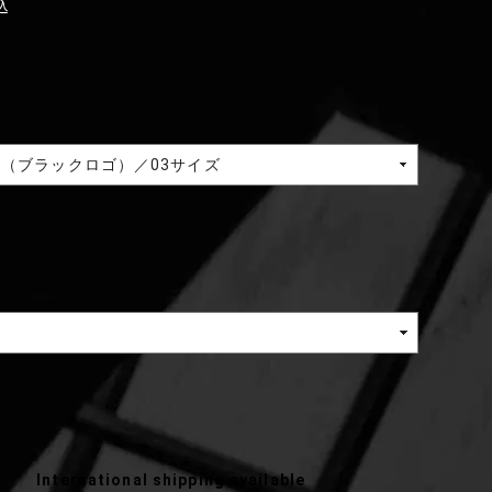
込
International shipping available