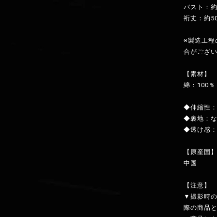
バスト：約1
裄丈：約50
※製造工程
合がござ
【素材】
綿：100％
◆伸縮性
◆裏地：
◆透け感
【原産国
中国
【注意】
▼撮影時
際の商品