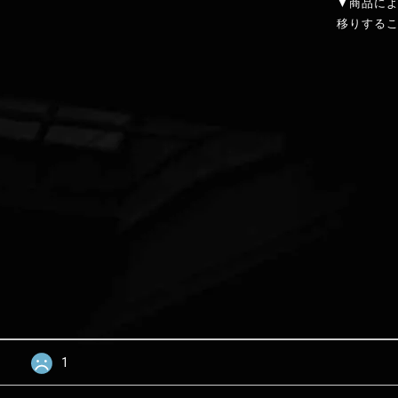
▼商品に
移りする
1