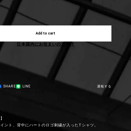
Add to cart
日本国内にお住まいの方向け
SHARE
LINE
通報する
明】
ポイント、背中にハートのロゴ刺繍が入ったTシャツ。