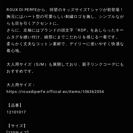
ROUX DI PERFEから、待望のキッズサイズTシャツが初登場！
胸元にはハート型の可愛らしい刺繍ロゴを施し、シンプルなが
らも目を引くアクセントに。
さらに、左袖にはブランドの頭文字「RDP」をあしらったネー
ムタグを縫い付け、細部にまでこだわりを感じる一着です。
柔らかく丈夫なコットン素材で、デイリーに使いやすく快適な
着心地。
大人用サイズ（S/M）も展開しており、親子リンクコーデにも
おすすめです。
大人用サイズ：
https://rouxdiperfe.official.ec/items/106362054
【品番】
12101017
【サイズ】
[120サイズ]