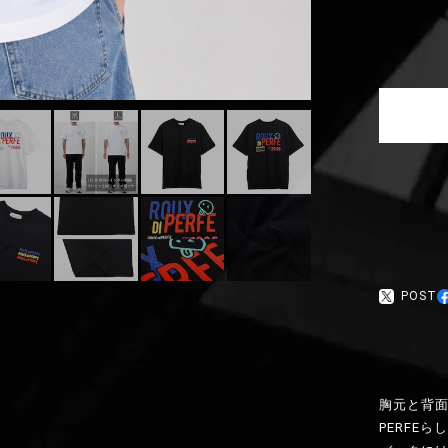
POST
胸元と背面
PERFE