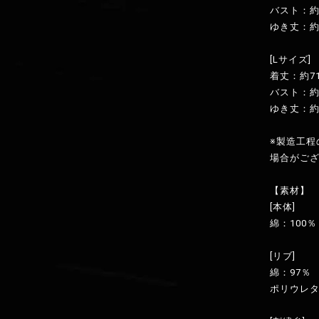
バスト：約1
ゆき丈：約
[Lサイズ]
着丈：約7
バスト：約1
ゆき丈：約
※製造工
場合がご
【素材】
[本体]
綿：100％
[リブ]
綿：97％
ポリウレタ