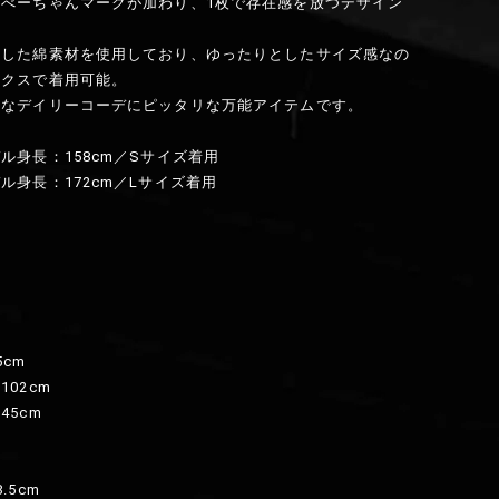
はべーちゃんマークが加わり、1枚で存在感を放つデザイン
とした綿素材を使用しており、ゆったりとしたサイズ感なの
ックスで着用可能。
ルなデイリーコーデにピッタリな万能アイテムです。
ル身長：158cm／Sサイズ着用
ル身長：172cm／Lサイズ着用
】
5cm
02cm
45cm
.5cm