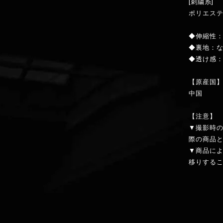
[刺繍糸]
ポリエステ
◆伸縮性
◆裏地：
◆透け感：
【原産国
中国
【注意】
▼撮影時
際の商品
▼商品に
移りする