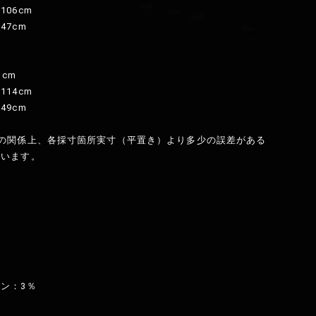
06cm
47cm
1cm
14cm
49cm
程の関係上、各採寸箇所実寸（平置き）より多少の誤差がある
ざいます。
ン：3％