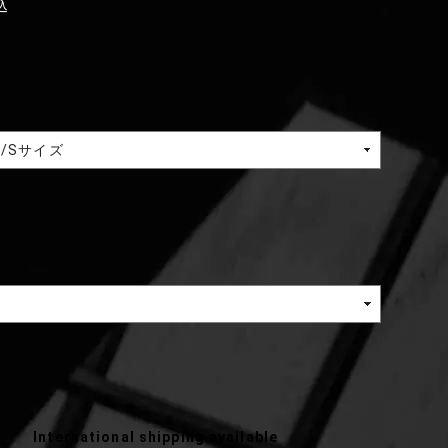
込
International shipping available