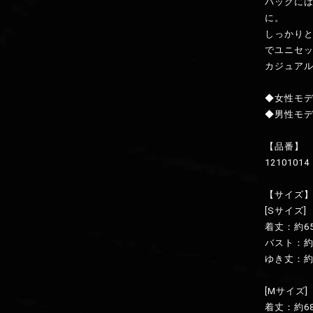
バックに
に。
しっかり
でユニセ
カジュア
◆女性モデ
◆男性モデ
【品番】
12101014
【サイズ
[Sサイズ]
着丈：約6
バスト：約1
ゆき丈：約
[Mサイズ]
着丈：約68