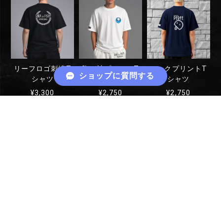
リーフロゴ刺繍T
胸・袖プリントT
バックプリントT
ショップに質問する
シャツ
シャツ
シャツ
¥3,300
¥2,750
¥2,750