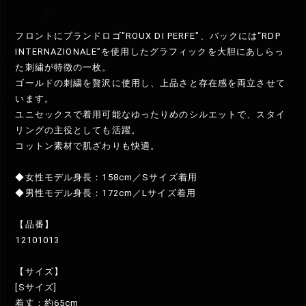
フロントにブランドロゴ"ROUX DI PERFE"、バックには“RDP
INTERNAZIONALE”を使用したグラフィックを大胆にあしらっ
た刺繍が特徴の一枚。
ゴールドの刺繍を贅沢に使用し、上品さと存在感を両立させて
います。
ユニセックスで着用可能なゆったりめのシルエットで、スタイ
リングの主役としても活躍。
コットン素材で肌ざわりも快適。
◆女性モデル身長：158cm／Sサイズ着用
◆男性モデル身長：172cm／Lサイズ着用
【品番】
12101013
【サイズ】
[Sサイズ]
着丈：約65cm