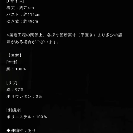
[Lサイズ]
着丈：約71cm
バスト：約114cm
ゆき丈：約49cm
※製造工程の関係上、各採寸箇所実寸（平置き）より多少の誤
差がある場合がございます。
【素材】
[本体]
綿：100％
[リブ]
綿：97％
ポリウレタン：3％
[刺繍糸]
ポリエステル：100％
◆伸縮性：あり