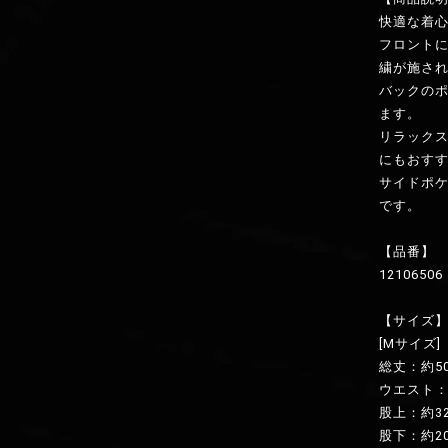
快適な着
フロント
繍が施さ
バックの
ます。
リラック
にもおす
サイドポ
です。
【品番】
12106506
【サイズ
[Mサイズ]
総丈：約50
ウエスト：
股上：約3
股下：約20