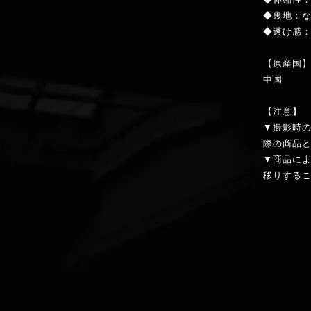
◆裏地：
◆透け感
【原産国
中国
【注意】
▼撮影時
際の商品
▼商品に
移りする