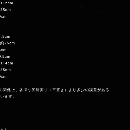
12cm
35cm
9cm
.5cm
約75cm
4cm
.5cm
14cm
35cm
9cm
程の関係上、各採寸箇所実寸（平置き）より多少の誤差がある
ざいます。
：あり